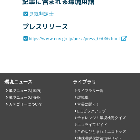
記事に含まれる環境用語
臭気判定士
プレスリリース
https://www.env.go.jp/press/press_05066.html
環境ニュース
ライブラリ
環境ニュース[国内]
ライブラリ一覧
環境ニュース[海外]
環境風
カテゴリーについて
首長に聞く！
EICピックアップ
チャレンジ！環境検定クイズ
エコライフガイド
このゆびとまれ！エコキッズ
地球温暖化対策情報サイト