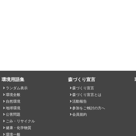
環境用語集
森づくり宣言
ランダム表示
森づくり宣言
環境全般
森づくり宣言とは
自然環境
活動報告
地球環境
参加をご検討の方へ
公害問題
会員規約
ごみ・リサイクル
健康・化学物質
環境一般