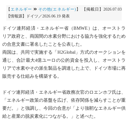
【
エネルギー
その他(エネルギー)
】 【掲載日】2026.07.03
【情報源】ドイツ／2026.06.19 発表
ドイツ連邦経済・エネルギー省（BMWE）は、オーストラ
リア政府と、両国間の水素分野における協力を強化するため
の合意文書に署名したことを公表した。
両国は、共同で実施する「H2Global」方式の
オークション
を
通じ、合計最大4億ユーロの公的資金を投入し、オーストラ
リアで水素やその派生製品を調達した上で、ドイツ市場に再
販売する仕組みを構築する。
ドイツ連邦経済・エネルギー省政務次官のロエンホフ氏は、
「エネルギー政策の基盤を広げ、依存関係を減らすことが重
要だ。」と強調し、今回の合意が「より強靭なエネルギー供
給と産業の脱炭素化につながる。」と述べた。