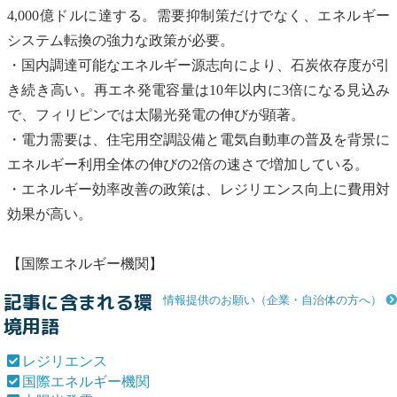
4,000億ドルに達する。需要抑制策だけでなく、エネルギー
システム転換の強力な政策が必要。
・国内調達可能なエネルギー源志向により、石炭依存度が引
き続き高い。再エネ発電容量は10年以内に3倍になる見込み
で、フィリピンでは
太陽光発電
の伸びが顕著。
・電力需要は、住宅用空調設備と
電気自動車
の普及を背景に
エネルギー利用全体の伸びの2倍の速さで増加している。
・エネルギー効率改善の政策は、
レジリエンス
向上に費用対
効果が高い。
【
国際エネルギー機関
】
記事に含まれる環
情報提供のお願い（企業・自治体の方へ）
境用語
レジリエンス
国際エネルギー機関