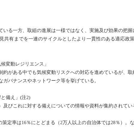
」
している一方、取組の進展は一様ではなく、実施及び効果の把
見共有までを一連のサイクルとしたより一貫性のある適応政
気候変動
レジリエンス
」
制約がある中でも
気候変動
リスクへの対応を進めているが、取組
なガバナンスやネットワーク等を挙げている。
と備え」(注2)
）及びこれに対する備えについての情報や資料が集約されてい
画の策定率は16％にとどまる（2万人以上の自治体では28％）。