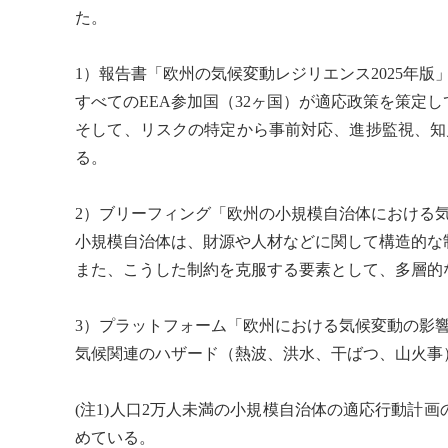
た。
1）報告書「欧州の
気候変動
レジリエンス
2025年版
すべてのEEA参加国（32ヶ国）が適応政策を策定
そして、リスクの特定から事前対応、進捗監視、知
る。
2）ブリーフィング「欧州の小規模自治体における
小規模自治体は、財源や人材などに関して構造的な
また、こうした制約を克服する要素として、多層的
3）プラットフォーム「欧州における
気候変動
の影響
気候関連のハザード（
熱波
、洪水、干ばつ、山火事
(注1)人口2万人未満の小規模自治体の適応行動計
めている。