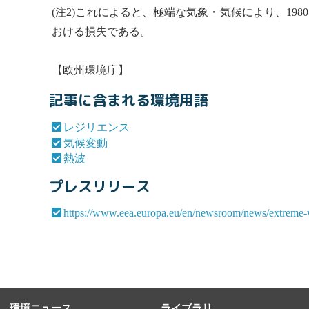
(注2)これによると、極端な気象・気候により、1980
おける損失である。
【欧州環境庁】
記事に含まれる環境用語
レジリエンス
気候変動
熱波
プレスリリース
https://www.eea.europa.eu/en/newsroom/news/extreme-we
環境ニュース
ライブラリ