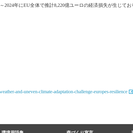
～2024年にEU全体で推計8,220億ユーロの経済損失が生じており
ather-and-uneven-climate-adaptation-challenge-europes-resilience
環境用語集
森づくり宣言