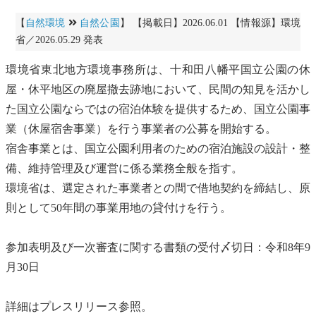
【
自然環境
自然公園
】 【掲載日】2026.06.01 【情報源】環境
省／2026.05.29 発表
環境省東北
地方環境事務所
は、十和田八幡平
国立公園
の休
屋・休平地区の廃屋撤去跡地において、民間の知見を活かし
た
国立公園
ならではの宿泊体験を提供するため、
国立公園
事
業（休屋宿舎事業）を行う事業者の公募を開始する。
宿舎事業とは、
国立公園
利用者のための宿泊施設の設計・整
備、維持管理及び運営に係る業務全般を指す。
環境省は、選定された事業者との間で借地契約を締結し、原
則として50年間の事業用地の貸付けを行う。
参加表明及び一次審査に関する書類の受付〆切日：令和8年9
月30日
詳細はプレスリリース参照。