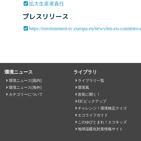
拡大生産者責任
プレスリリース
https://environment.ec.europa.eu/news/ten-eu-countries
環境ニュース
ライブラリ
環境ニュース[国内]
ライブラリ一覧
環境ニュース[海外]
環境風
カテゴリーについて
首長に聞く！
EICピックアップ
チャレンジ！環境検定クイズ
エコライフガイド
このゆびとまれ！エコキッズ
地球温暖化対策情報サイト