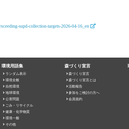
-exceeding-supd-collection-targets-2026-04-16_en
環境用語集
森づくり宣言
ランダム表示
森づくり宣言
環境全般
森づくり宣言とは
自然環境
活動報告
地球環境
参加をご検討の方へ
公害問題
会員規約
ごみ・リサイクル
健康・化学物質
環境一般
その他