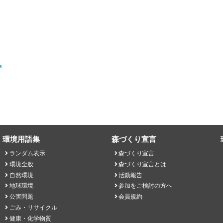
環境用語集
森づくり宣言
ランダム表示
森づくり宣言
環境全般
森づくり宣言とは
自然環境
活動報告
地球環境
参加をご検討の方へ
公害問題
会員規約
ごみ・リサイクル
健康・化学物質