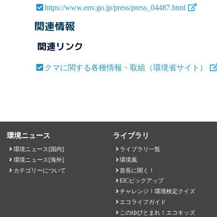
https://www.env.go.jp/press/press_04487.html
関連情報
関連リンク
クマに関する各種情報・取組（環境省サイト）
環境ニュース
ライブラリ
環境ニュース[国内]
ライブラリ一覧
環境ニュース[海外]
環境風
カテゴリーについて
首長に聞く！
EICピックアップ
チャレンジ！環境検定クイズ
エコライフガイド
このゆびとまれ！エコキッズ