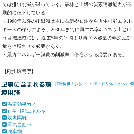
では排出削減が滞っている。森林と土壌の
炭素隔離
能力が長
期的に低下している。
・1990年以降の排出減は主に石炭や石油から
再生可能エネル
ギー
への移行による。2030年までに再エネ率42.5％以上とい
う目標達成には、過去5年の平均より再エネ容量の年次追加
量を倍増させる必要がある。
・最終エネルギー消費の削減率も倍増させる必要がある。
【欧州環境庁】
記事に含まれる環
情報提供のお願い（企業・自治体の方へ）
境用語
温室効果ガス
再生可能エネルギー
炭素隔離
電気自動車
廃棄物