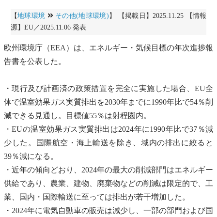
【
地球環境
その他(地球環境)
】 【掲載日】2025.11.25 【情報
源】EU／2025.11.06 発表
欧州環境庁（EEA）は、エネルギー・気候目標の年次進捗報
告書を公表した。
・現行及び計画済の政策措置を完全に実施した場合、EU全
体で
温室効果ガス
実質排出を2030年までに1990年比で54％削
減できる見通し。目標値55％は射程圏内。
・EUの
温室効果ガス
実質排出は2024年に1990年比で37％減
少した。国際航空・海上輸送を除き、域内の排出に絞ると
39％減になる。
・近年の傾向どおり、2024年の最大の削減部門はエネルギー
供給であり、農業、建物、
廃棄物
などの削減は限定的で、工
業、国内・国際輸送に至っては排出が若干増加した。
・2024年に
電気自動車
の販売は減少し、一部の部門および国