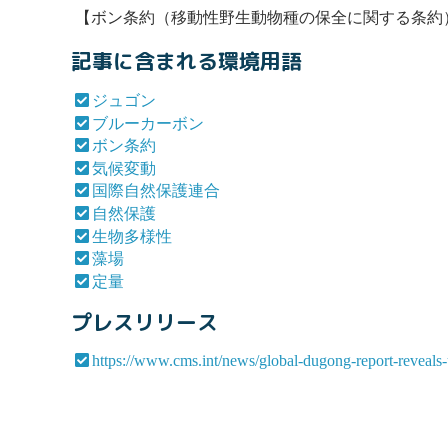
【
ボン条約
（移動性野生動物種の保全に関する条約
記事に含まれる環境用語
ジュゴン
ブルーカーボン
ボン条約
気候変動
国際自然保護連合
自然保護
生物多様性
藻場
定量
プレスリリース
https://www.cms.int/news/global-dugong-report-reveals-