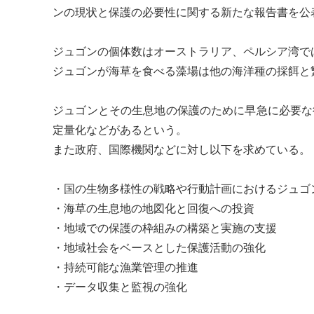
ン
の現状と保護の必要性に関する新たな報告書を公
ジュゴン
の個体数はオーストラリア、ペルシア湾で
ジュゴン
が海草を食べる
藻場
は他の海洋種の採餌と
ジュゴン
とその生息地の保護のために早急に必要な
定量
化などがあるという。
また政府、国際機関などに対し以下を求めている。
・国の
生物多様性
の戦略や行動計画における
ジュゴ
・海草の生息地の地図化と回復への投資
・地域での保護の枠組みの構築と実施の支援
・地域社会をベースとした保護活動の強化
・持続可能な漁業管理の推進
・データ収集と監視の強化