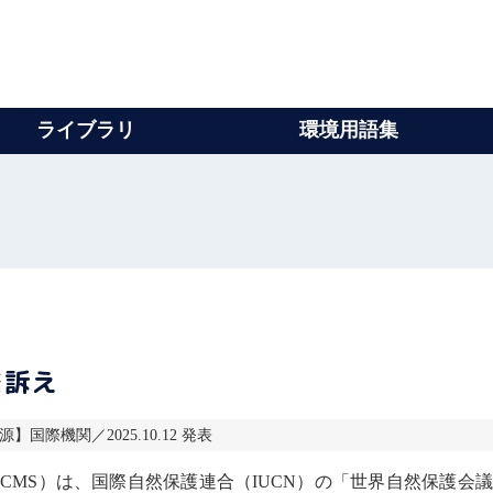
ライブラリ
環境用語集
を訴え
報源】国際機関／2025.10.12 発表
CMS）は、
国際
自然保護
連合
（IUCN）の「世界
自然保護
会議