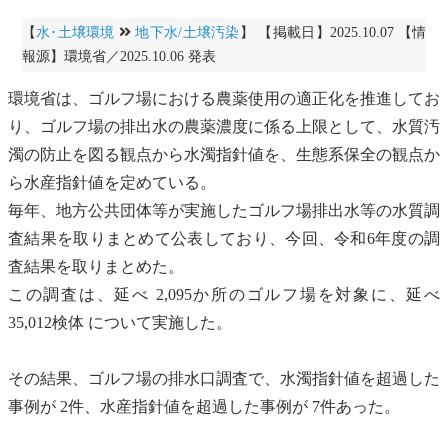
【
水･土壌環境
地下水/土壌汚染
】 【掲載日】2025.10.07 【情
報源】環境省／2025.10.06 発表
環境省は、ゴルフ場における農薬使用の適正化を推進してお
り、ゴルフ場の排出水の農薬濃度に係る上限として、
水質汚
濁
の防止を図る観点から水濁指針値を、
生態系
保全の観点か
ら水産指針値を定めている。
毎年、地方公共団体等が実施したゴルフ場排出水等の水質調
査結果を取りまとめて公表しており、今回、令和6年度の調
査結果を取りまとめた。
この調査は、延べ 2,095か所のゴルフ場を対象に、延べ
35,012検体 について実施した。
その結果、ゴルフ場の排水口調査で、水濁指針値を超過した
事例が 2件、水産指針値を超過した事例が 7件あった。