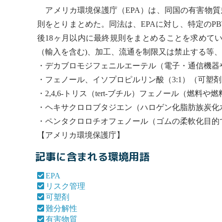
アメリカ環境保護庁（
EPA
）は、同国の
有害物質
則をとりまとめた。同法は、
EPA
に対し、特定のP
後18ヶ月以内に最終規則をまとめることを求めて
（輸入を含む)、加工、流通を制限又は禁止する等
・デカブロモジフェニルエーテル（電子・通信機器
・フェノール、イソプロピルリン酸（3:1）（
可塑剤
・2,4,6-トリス（tert-ブチル）フェノール（燃料
・ヘキサクロロブタジエン（ハロゲン化脂肪族炭化
・ペンタクロロチオフェノール（ゴムの柔軟化目的
【アメリカ環境保護庁】
記事に含まれる環境用語
EPA
リスク管理
可塑剤
難分解性
有害物質