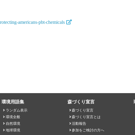
protecting-americans-pbt-chemicals
環境用語集
森づくり宣言
ランダム表示
森づくり宣言
環境全般
森づくり宣言とは
自然環境
活動報告
地球環境
参加をご検討の方へ