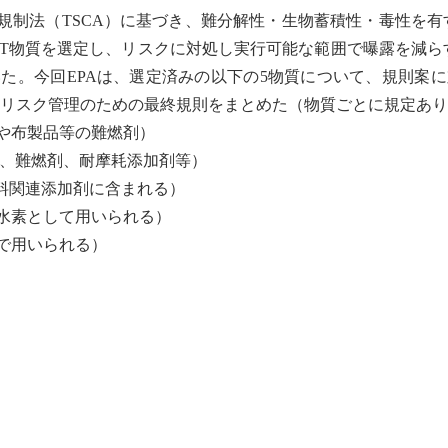
規制法（TSCA）に基づき、
難分解性
・生物蓄積性・毒性を有
BT物質を選定し、リスクに対処し実行可能な範囲で曝露を減らすた
いた。今回
EPA
は、選定済みの以下の5物質について、規則案
、
リスク管理
のための最終規則をまとめた（物質ごとに規定あ
や布製品等の難燃剤）
、難燃剤、耐摩耗添加剤等）
や燃料関連添加剤に含まれる）
水素として用いられる）
で用いられる）