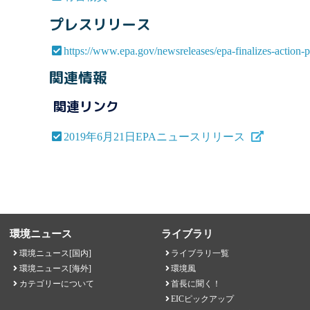
プレスリリース
https://www.epa.gov/newsreleases/epa-finalizes-action-
関連情報
関連リンク
2019年6月21日EPAニュースリリース
環境ニュース
ライブラリ
環境ニュース[国内]
ライブラリ一覧
環境ニュース[海外]
環境風
カテゴリーについて
首長に聞く！
EICピックアップ