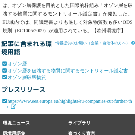
は、
オゾン層
保護を目的とした国際的枠組み「
オゾン層
を破
壊する物質に関するモントリオール議定書」が発効した。
EU域内では、同議定書よりも厳しく対象物質数も多いODS
規則（EC1005/2009）が適用されている。【欧州環境庁】
記事に含まれる環
情報提供のお願い（企業・自治体の方へ）
境用語
オゾン層
オゾン層を破壊する物質に関するモントリオール議定書
オゾン層破壊物質
プレスリリース
https://www.eea.europa.eu/highlights/eu-companies-cut-further-th
e
環境ニュース
ライブラリ
環境用語集
森づくり宣言