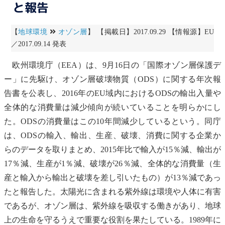
と報告
【
地球環境
オゾン層
】 【掲載日】2017.09.29 【情報源】EU
／2017.09.14 発表
欧州環境庁（EEA）は、9月16日の「国際
オゾン層
保護デ
ー」に先駆け、
オゾン層
破壊物質（ODS）に関する年次報
告書を公表し、2016年のEU域内におけるODSの輸出入量や
全体的な消費量は減少傾向が続いていることを明らかにし
た。ODSの消費量はこの10年間減少しているという。同庁
は、ODSの輸入、輸出、生産、破壊、消費に関する企業か
らのデータを取りまとめ、2015年比で輸入が15％減、輸出が
17％減、生産が1％減、破壊が26％減、全体的な消費量（生
産と輸入から輸出と破壊を差し引いたもの）が13％減であっ
たと報告した。太陽光に含まれる紫外線は環境や人体に有害
であるが、
オゾン層
は、紫外線を吸収する働きがあり、地球
上の生命を守るうえで重要な役割を果たしている。1989年に