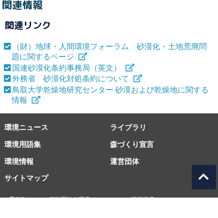
関連情報
関連リンク
（財）地球・人間環境フォーラム 砂漠化・土地荒廃問
題に関するページ
国連砂漠化条約事務局（英文）
外務省 砂漠化対処条約について
鳥取大学乾燥地研究センター 砂漠および乾燥地に関する
情報
環境ニュース
ライブラリ
環境用語集
森づくり宣言
環境情報
運営団体
サイトマップ
EICネット 一般財団法人環境イノベーション情報機構