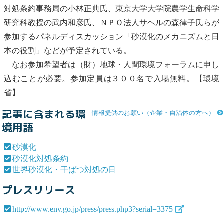
対処条約事務局の小林正典氏、東京大学大学院農学生命科学
研究科教授の武内和彦氏、ＮＰＯ法人サヘルの森律子氏らが
参加するパネルディスカッション「
砂漠化
のメカニズムと日
本の役割」などが予定されている。
なお参加希望者は（財）地球・人間環境フォーラムに申し
込むことが必要。参加定員は３００名で入場無料。【環境
省】
記事に含まれる環
情報提供のお願い（企業・自治体の方へ）
境用語
砂漠化
砂漠化対処条約
世界砂漠化・干ばつ対処の日
プレスリリース
http://www.env.go.jp/press/press.php3?serial=3375