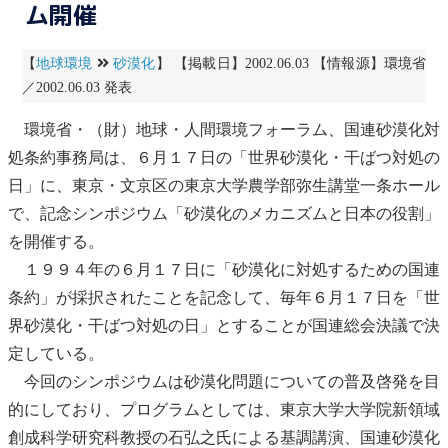
ム開催
【
地球環境
砂漠化
】 【掲載日】2002.06.03 【情報源】環境省
／2002.06.03 発表
環境省・（財）地球・人間環境フォーラム、国連
砂漠化
対
処条約事務局は、６月１７日の「世界
砂漠化
・干ばつ対処の
日」に、東京・文京区の東京大学農学部弥生講堂一条ホール
で、記念シンポジウム「
砂漠化
のメカニズムと日本の役割」
を開催する。
１９９４年の６月１７日に「
砂漠化
に対処するための国連
条約」が採択されたことを記念して、毎年６月１７日を「世
界
砂漠化
・干ばつ対処の日」とすることが国連総会決議で決
定している。
今回のシンポジウムは
砂漠化
問題についての普及啓発を目
的にしており、プログラムとしては、東京大学大学院新領域
創成科学研究科教授の石弘之氏による基調講演、国連
砂漠化