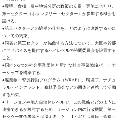
●環境、食糧、農村地域分野の政策の立案・実施に当たり、
第三セクター（ボランタリー・セクター）が参加する機会を
設ける。
●第三セクターとの協働の仕方を、どのように改善するかに
ついての約束。
●同省と第三セクターが協働する方法について、大臣や幹部
にアドバイスを提供するハイレベルの諮問委員会を設置する
こと。
●国内の5つの社会事業団体と新たな社会事業戦略パートナ
ーシップを構築する。
●
廃棄物
・資源行動プログラム（WRAP）、環境庁、ナチュ
ラル・イングランド、森林委員会などの団体と連携して活動
する約束。
●リージョンや地方自治体レベルで、この戦略とどのように
連携できるか検討するため、リージョン内の行政機関、第三
セクター関係者等と提携すること。【イギリス環境・食糧・