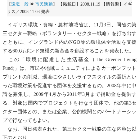
【
環境一般
市民活動
】 【掲載日】2008.11.19 【情報源】イギ
リス／2008.11.03 発表
イギリス環境・食糧・農村地域省は、11月3日、同省の第
三セクター戦略（ボランタリー・セクター戦略）を打ち出す
とともに、イングランド内のNGO等の環境保全活動を支援
する600万ポンド規模の新基金を創設することを発表した。
この「環境に配慮した生活基金（The Greener Living
Fund)」は、市民や地域コミュニティによる
カーボンフット
プリント
の削減、環境にやさしいライフスタイルの選択とい
った環境対策を促進する団体を支援するもの。2008年中に申
請を募集し、2009年4月から2011年3月まで補助金を提供す
る。対象は国内でプロジェクトを行なう団体で、他の第3セ
クター団体との、または企業、公的機関とのパートナーシッ
プで行なってもよい。
なお、同日発表された、第三セクター戦略の主な内容は以
下のとおり。