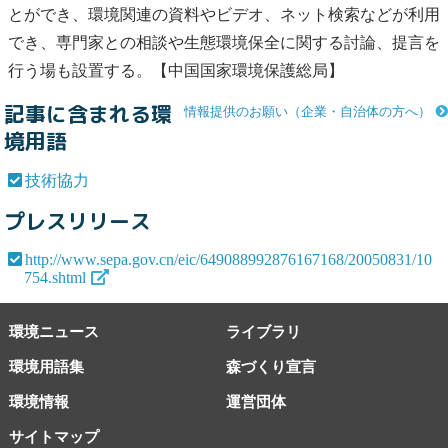
とができ、環境関連の資料やビデオ、ネット検索などが利用
でき、専門家との相談や生態環境保全に関する討論、提言を
行う場も設置する。【中国国家環境保護総局】
記事に含まれる環
情報提供のお願い（企業・自治体の方へ）
境用語
技術協力
プレスリリース
http://www.sepa.gov.cn/eic/649088992876167168/20050831/10
754.shtml
環境ニュース
ライブラリ
環境用語集
森づくり宣言
環境情報
運営団体
サイトマップ