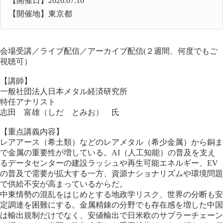
【開催日】2026.07.16
【開催地】東京都
会場受講／ライブ配信／アーカイブ配信(２週間、何度でもご
視聴可）
【講師】
一般社団法人日本メタル経済研究所
特任アナリスト
志田 富雄（しだ とみお） 氏
【重点講義内容】
レアアース（希土類）などのレアメタル（希少金属）から銅ま
で金属の重要性が増している。AI（人工知能）の普及を支え
るデータセンターの建設ラッシュや再生可能エネルギー、EV
の普及で需要が拡大する一方、資源ナショナリズムや環境問題
で供給不安が高まっているからだ。
中東情勢の混乱をはじめとする地政学リスク、世界の分断も安
定調達を困難にする。金属精錬の分野でも存在感を増した中国
は輸出規制だけでなく、安値輸出で日米欧のサプラーチェーン