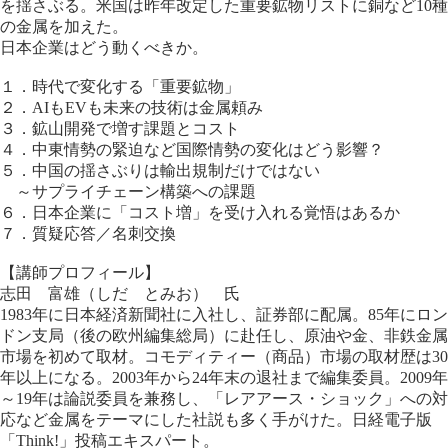
を揺さぶる。米国は昨年改定した重要鉱物リストに銅など10種
の金属を加えた。
日本企業はどう動くべきか。
１．時代で変化する「重要鉱物」
２．AIもEVも未来の技術は金属頼み
３．鉱山開発で増す課題とコスト
４．中東情勢の緊迫など国際情勢の変化はどう影響？
５．中国の揺さぶりは輸出規制だけではない
～サプライチェーン構築への課題
６．日本企業に「コスト増」を受け入れる覚悟はあるか
７．質疑応答／名刺交換
【講師プロフィール】
志田 富雄（しだ とみお） 氏
1983年に日本経済新聞社に入社し、証券部に配属。85年にロン
ドン支局（後の欧州編集総局）に赴任し、原油や金、非鉄金属
市場を初めて取材。コモディティー（商品）市場の取材歴は30
年以上になる。2003年から24年末の退社まで編集委員。2009年
～19年は論説委員を兼務し、「レアアース・ショック」への対
応など金属をテーマにした社説も多く手がけた。日経電子版
「Think!」投稿エキスパート。