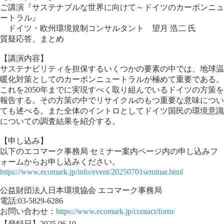
ご講演『サステナブルな世界に向けて～ドイツのカーボンニュ
ートラル』
ドイツ・欧州環境規制コンサルタント 望月 浩二 氏
質疑応答、まとめ
【講演内容】
サステナビリティを担保するいくつかの要素の中では、地球温
暖化対策としてのカーボンニュートラルが極めて重要である。
これを2050年までに実現すべく取り組んでいるドイツの方策を
報告する。その方策の中でリサイクルのもつ重要な意味につい
ても述べる。また全体のイントロとしてドイツ国民の環境意識
についての調査結果を紹介する。
【申し込み】
以下のエコマーク事務局 セミナー案内ページ内の申し込みフ
ォームからお申し込みください。
https://www.ecomark.jp/info/event/20250701seminar.html
公益財団法人日本環境協会 エコマーク事務局
電話:03-5829-6286
お問い合わせ：
https://www.ecomark.jp/contact/form/
【登録日】2025.06.10