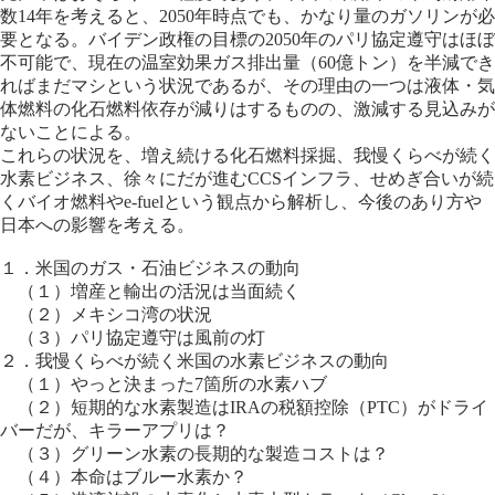
数14年を考えると、2050年時点でも、かなり量のガソリンが必
要となる。バイデン政権の目標の2050年のパリ協定遵守はほぼ
不可能で、現在の温室効果ガス排出量（60億トン）を半減でき
ればまだマシという状況であるが、その理由の一つは液体・気
体燃料の化石燃料依存が減りはするものの、激減する見込みが
ないことによる。
これらの状況を、増え続ける化石燃料採掘、我慢くらべが続く
水素ビジネス、徐々にだが進むCCSインフラ、せめぎ合いが続
くバイオ燃料やe-fuelという観点から解析し、今後のあり方や
日本への影響を考える。
１．米国のガス・石油ビジネスの動向
（１）増産と輸出の活況は当面続く
（２）メキシコ湾の状況
（３）パリ協定遵守は風前の灯
２．我慢くらべが続く米国の水素ビジネスの動向
（１）やっと決まった7箇所の水素ハブ
（２）短期的な水素製造はIRAの税額控除（PTC）がドライ
バーだが、キラーアプリは？
（３）グリーン水素の長期的な製造コストは？
（４）本命はブルー水素か？