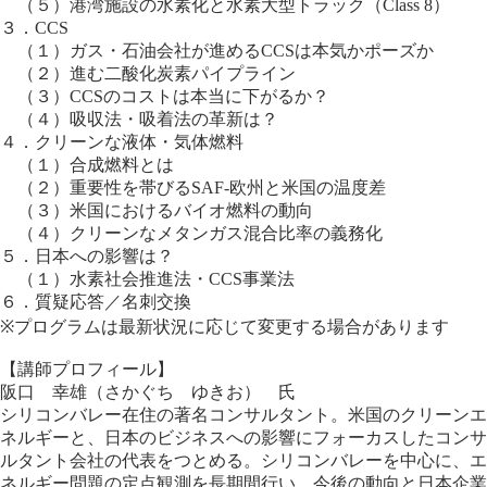
（５）港湾施設の水素化と水素大型トラック（Class 8）
３．CCS
（１）ガス・石油会社が進めるCCSは本気かポーズか
（２）進む二酸化炭素パイプライン
（３）CCSのコストは本当に下がるか？
（４）吸収法・吸着法の革新は？
４．クリーンな液体・気体燃料
（１）合成燃料とは
（２）重要性を帯びるSAF-欧州と米国の温度差
（３）米国におけるバイオ燃料の動向
（４）クリーンなメタンガス混合比率の義務化
５．日本への影響は？
（１）水素社会推進法・CCS事業法
６．質疑応答／名刺交換
※プログラムは最新状況に応じて変更する場合があります
【講師プロフィール】
阪口 幸雄（さかぐち ゆきお） 氏
シリコンバレー在住の著名コンサルタント。米国のクリーンエ
ネルギーと、日本のビジネスへの影響にフォーカスしたコンサ
ルタント会社の代表をつとめる。シリコンバレーを中心に、エ
ネルギー問題の定点観測を長期間行い、今後の動向と日本企業