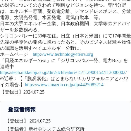
の対応についてのきわめて明解なビジョンを持つ。専門分野
は、エネルギー貯蔵、発送電分離、デマンドレスポンス、分散
電源、太陽光発電、水素発電、電気自動車、等。
日本の大手エネルギー企業、日本政府機関、大学等のアドバイ
ザーを多数務める。
シリコンバレーに39年在住。日立（日本と米国）にて17年間最
先端の半導体の開発に携わったあと、そのビジネス経験や物性
の知識を活用すべくエネルギー分野に。
ホームページ
http://www.technology4terra.org
「日経エネルギーNext」に「シリコンバレー発、電力Biz」を
連載中
https://tech.nikkeibp.co.jp/dm/atcl/feature/15/112900154/113000002/
※近著：【「脱炭素化」はとまらない!-カリフォルニアとハワ
イの場合-】
https://www.amazon.co.jp/dp/4425985214
【登録日】2024.07.25
登録者情報
【登録日】 2024.07.25
【登録者】新社会システム総合研究所