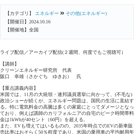
【カテゴリ】
エネルギー
その他(エネルギー)
【開催日】2024.10.16
【開催地】全国
ライブ配信／アーカイブ配信(２週間、何度でもご視聴可）
【講師】
クリーンエネルギー研究所 代表
阪口 幸雄（さかぐち ゆきお） 氏
【重点講義内容】
米国では、11月の大統領・連邦議員選挙に向かって、(不毛な)
政治ショーが続くが、エネルギー問題は、国民の生活に直結す
る。特に電気料金の高騰は多くの家庭にとってダメージとなっ
ており、例えば講師のカリフォルニアの自宅のピーク時間帯料
金は1kWhが40セント（60円）を超える。
また、EVも増えてはいるものの、2035年時点でのEVの新車販
売比率はおそらく50％程度であり、米国の乗用車の平均耐用年