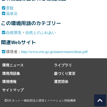
景観
温泉法
この環境用語のカテゴリー
自然環境
>
自然とのふれあい
関連Webサイト
環境省：
http://www.env.go.jp/nature/onsen/itiran.pdf
環境ニュース
ライブラリ
環境用語集
森づくり宣言
環境情報
運営団体
サイトマップ
EICネット 一般財団法人環境イノベーション情報機構