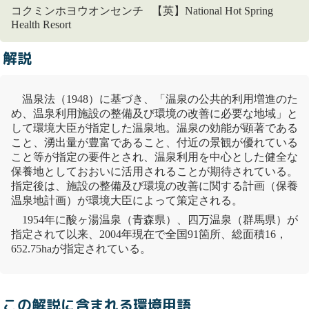
コクミンホヨウオンセンチ 【英】National Hot Spring
Health Resort
解説
温泉法
（1948）に基づき、「温泉の公共的利用増進のた
め、温泉利用施設の整備及び環境の改善に必要な地域」と
して環境大臣が指定した温泉地。温泉の効能が顕著である
こと、湧出量が豊富であること、付近の
景観
が優れている
こと等が指定の要件とされ、温泉利用を中心とした健全な
保養地としておおいに活用されることが期待されている。
指定後は、施設の整備及び環境の改善に関する計画（保養
温泉地計画）が環境大臣によって策定される。
1954年に酸ヶ湯温泉（青森県）、四万温泉（群馬県）が
指定されて以来、2004年現在で全国91箇所、総面積16，
652.75haが指定されている。
この解説に含まれる環境用語