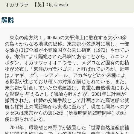
オガサワラ 【英】Ogasawara
解説
東京の南方約 1，000kmの太平洋上に散在する大小30余
の島々からなる地域の総称。東京都小笠原村に属し、一部
を除きほぼ全域が小笠原
国立公園
に指定（1972）されてい
る。海洋により隔絶された島嶼であることから、
ムニンノ
ボタン
、オガサワラオオコウモリ、メグロなど固有の動植
物が分布し「東洋のガラパゴス」と呼ばれているが、近年
は
ノヤギ
、 グリーンアノール、アカギなどの外来種によ
る影響が生じており種々の対策が講じられている。また、
東京都が計画していた空港建設は、貴重な自然環境に多大
な影響を 与えるとして議論を呼んだが、2001年に計画が
撤回された。代替の交通手段として計画された高速船の就
航も採算上の問題等から実現に至らず、現在も同島へのア
クセスは東京からの週1-2便（所要時間約25時間半）の船
便に限られている。
2003年、環境省と林野庁が設置した「
世界自然遺産
候補
地に関する検討会」で、小笠原は
知床
、奄美・沖縄ととも