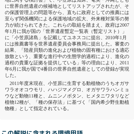
に
世界自然遺産
の候補地としてリストアップされたが、そ
の保護管理上の問題等から、直ちに政府としての推薦には
至らず関係機関による保護地域の拡大、外来種対策等の努
力が続けられてきた。これらの取組を踏まえ、政府は2007
年1月に我が国の「世界遺産暫定一覧表（暫定リスト）」
に「小笠原諸島」を記載してユネスコに提出、2010年1月
には推薦書等を世界遺産委員会事務局に提出した。審査の
結果、「陸産貝類の進化および植物の固有種における適応
放散という、重要な進行中の生態学的過程により、進化の
過程の貴重な証拠を提供している」等の理由により、2011
年6月に我が国で4番目の
世界自然遺産
としての登録が実現
した。
2011年度末現在、小笠原に生育する動植物のうちオガサ
ワラオオコウモリ、ハハジマメグロ、オガサワラハンミョ
ウなど動物11種と、
ムニンノボタン
、ヒメタニワタリなど
植物12種が、「
種の保存法
」に基づく「
国内希少野生動植
物種
」として指定されている。
この解説に含まれる環境用語