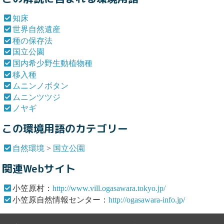
知床
世界自然遺産
種の保存法
国立公園
国内希少野生動植物種
移入種
ムニンノボタン
ムニンツツジ
ノヤギ
この環境用語のカテゴリー
自然環境
>
国立公園
関連Webサイト
小笠原村：
http://www.vill.ogasawara.tokyo.jp/
小笠原自然情報センター：
http://ogasawara-info.jp/